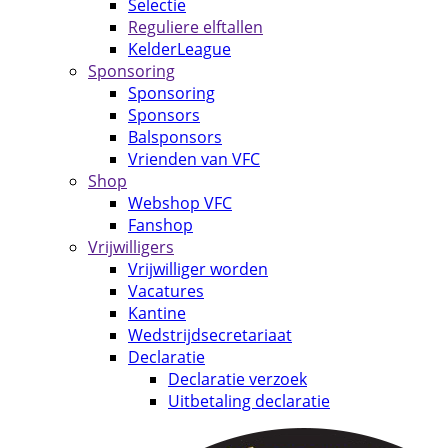
Selectie
Reguliere elftallen
KelderLeague
Sponsoring
Sponsoring
Sponsors
Balsponsors
Vrienden van VFC
Shop
Webshop VFC
Fanshop
Vrijwilligers
Vrijwilliger worden
Vacatures
Kantine
Wedstrijdsecretariaat
Declaratie
Declaratie verzoek
Uitbetaling declaratie